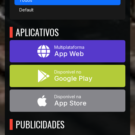
Todos
Default
APLICATIVOS
Multiplataforma
App Web
Disponível no
Google Play
Disponível na
App Store
PUBLICIDADES