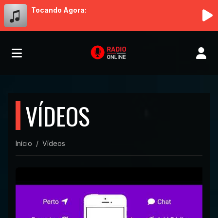
Tocando Agora:
VÍDEOS
Início
Vídeos